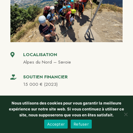
LOCALISATION
Alpes du Nord – Savoie
SOUTIEN FINANCIER
15 000 € (2023)
Refuge partagé du Fort
Nous utilisons des cookies pour vous garantir la meilleure
expérience sur notre site web. Si vous continuez à utiliser ce
de la Batterie
site, nous supposerons que vous en êtes satisfait.
Accepter
Refuser
Association pour que Vive le Fort de la Batterie